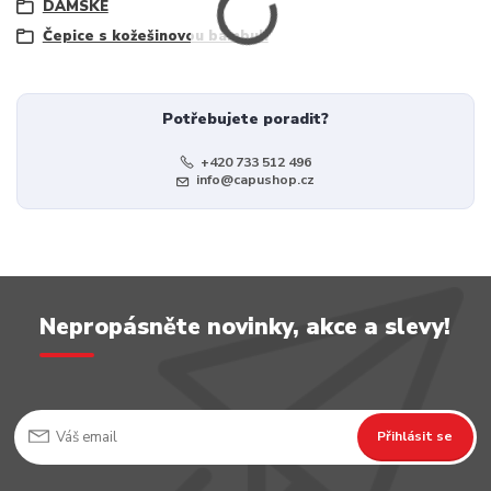
DÁMSKÉ
Čepice s kožešinovou bambulí
Potřebujete poradit?
+420 733 512 496
info@capushop.cz
Nepropásněte novinky, akce a slevy!
Přihlásit se