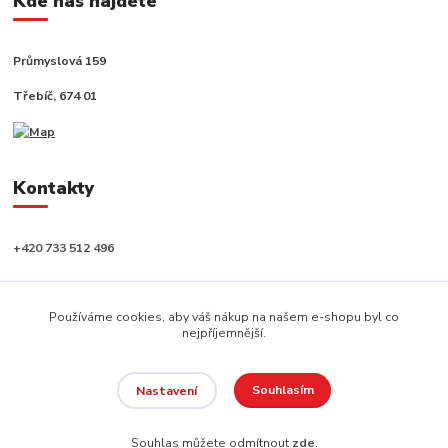
Kde nás najdete
Průmyslová 159
Třebíč, 674 01
Kontakty
+420 733 512 496
info@capushop.cz
Používáme cookies, aby váš nákup na našem e-shopu byl co
nejpříjemnější.
Souhlasím
Nastavení
Copyright © 2020, CAPU s.r.o. Všechna práva vyhrazena.
Souhlas můžete odmítnout
zde
.