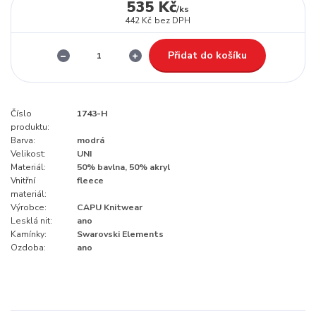
535 Kč
/
ks
442 Kč
bez DPH
Přidat do košíku
Číslo
1743-H
produktu:
Barva:
modrá
Velikost:
UNI
Materiál:
50% bavlna, 50% akryl
Vnitřní
fleece
materiál:
Výrobce:
CAPU Knitwear
Lesklá nit:
ano
Kamínky:
Swarovski Elements
Ozdoba:
ano