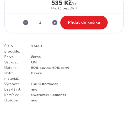
535 Kč
/
ks
442 Kč
bez DPH
Přidat do košíku
Číslo
1743-I
produktu:
Barva:
černá
Velikost:
UNI
Materiál:
50% bavlna, 50% akryl
Vnitřní
fleece
materiál:
Výrobce:
CAPU Knitwear
Lesklá nit:
ano
Kamínky:
Swarovski Elements
Ozdoba:
ano