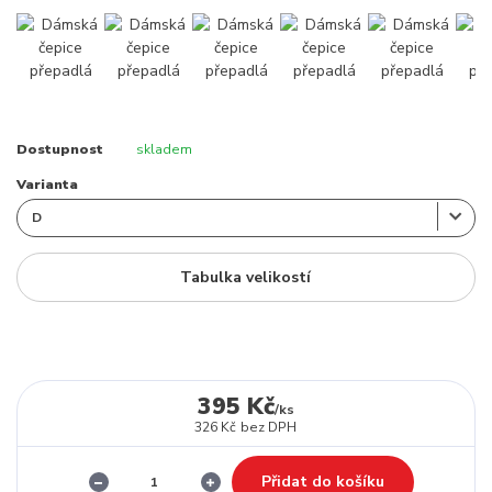
Dostupnost
skladem
Varianta
Tabulka velikostí
395 Kč
/
ks
326 Kč
bez DPH
Přidat do košíku