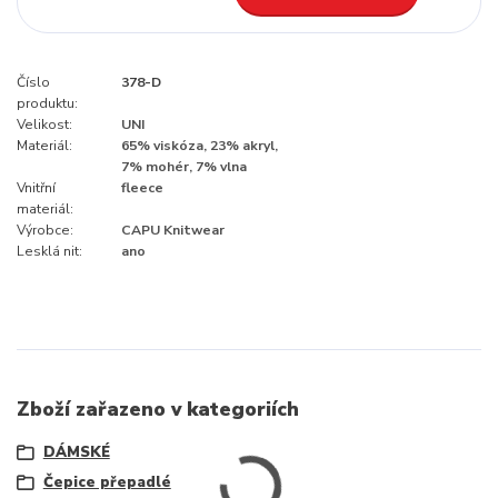
Číslo
378-D
produktu:
Velikost:
UNI
Materiál:
65% viskóza, 23% akryl,
7% mohér, 7% vlna
Vnitřní
fleece
materiál:
Výrobce:
CAPU Knitwear
Lesklá nit:
ano
Zboží zařazeno v kategoriích
DÁMSKÉ
Čepice přepadlé