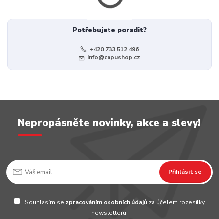
Potřebujete poradit?
+420 733 512 496
info@capushop.cz
Nepropásněte novinky, akce a slevy!
Přihlásit se
Souhlasím se
zpracováním osobních údajů
za účelem rozesílky
newsletteru.