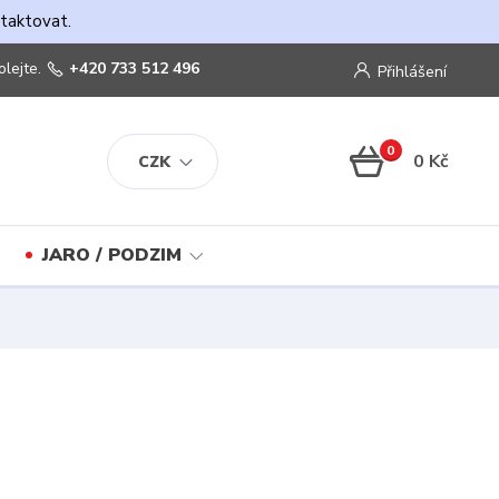
ntaktovat.
olejte.
+420 733 512 496
Přihlášení
0
0 Kč
CZK
JARO / PODZIM