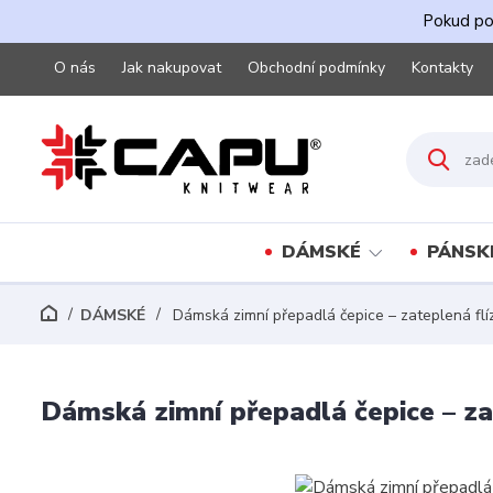
Pokud pot
O nás
Jak nakupovat
Obchodní podmínky
Kontakty
DÁMSKÉ
PÁNSK
DÁMSKÉ
Dámská zimní přepadlá čepice – zateplená fl
Dámská zimní přepadlá čepice – za