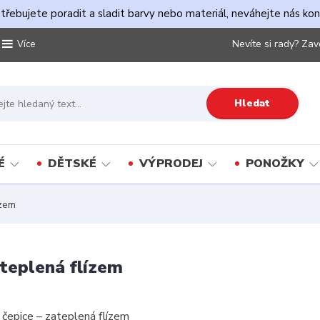
řebujete poradit a sladit barvy nebo materiál, neváhejte nás ko
Nevíte si rady? Zav
Více
Hledat
É
DĚTSKÉ
VÝPRODEJ
PONOŽKY
ízem
teplená flízem