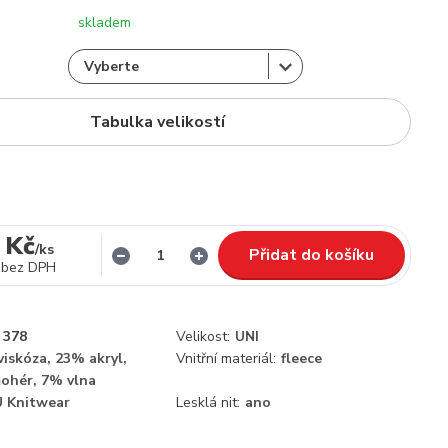
skladem
Tabulka velikostí
 Kč
/
ks
Přidat do košíku
bez DPH
378
Velikost:
UNI
iskóza, 23% akryl,
Vnitřní materiál:
fleece
ohér, 7% vlna
 Knitwear
Lesklá nit:
ano