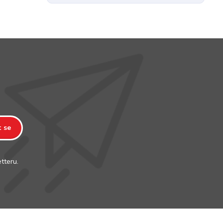
t se
tteru.