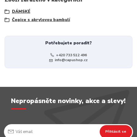
DÁMSKÉ
Čepice s akrylovou bambulí
Potřebujete poradit?
+420 733 512 496
info@capushop.cz
Nepropásněte novinky, akce a slevy!
Přihlásit se