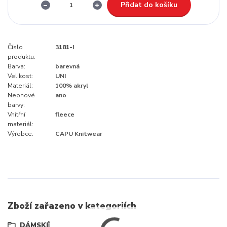
Přidat do košíku
Číslo
3181-I
produktu:
Barva:
barevná
Velikost:
UNI
Materiál:
100% akryl
Neonové
ano
barvy:
Vnitřní
fleece
materiál:
Výrobce:
CAPU Knitwear
Zboží zařazeno v kategoriích
DÁMSKÉ