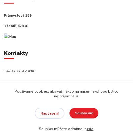
Průmyslová 159
Třebíč, 674 01
Kontakty
+420 733 512 496
info@capushop.cz
Používáme cookies, aby váš nákup na našem e-shopu byl co
nejpříjemnější.
Souhlasím
Nastavení
Copyright © 2020, CAPU s.r.o. Všechna práva vyhrazena.
Souhlas můžete odmítnout
zde
.
Vytvořeno na
Eshop-rychle.cz