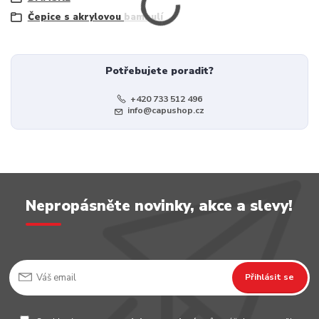
Čepice s akrylovou bambulí
Potřebujete poradit?
+420 733 512 496
info@capushop.cz
Nepropásněte novinky, akce a slevy!
Přihlásit se