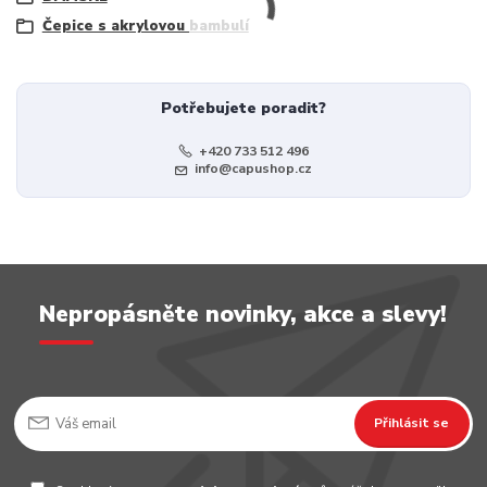
Čepice s akrylovou bambulí
Potřebujete poradit?
+420 733 512 496
info@capushop.cz
Nepropásněte novinky, akce a slevy!
Přihlásit se