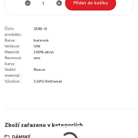
Přidat do košíku
Číslo
3181-G
produktu:
Barva:
barevná
Velikost:
UNI
Materiál:
100% akryl
Neonové
ano
barvy:
Vnitřní
fleece
materiál:
Výrobce:
CAPU Knitwear
Zboží zařazeno v kategoriích
DÁMSKÉ