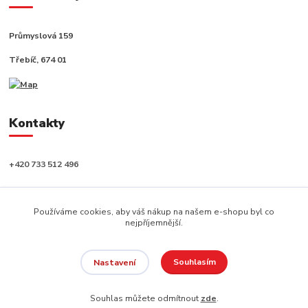
Průmyslová 159
Třebíč, 674 01
Kontakty
+420 733 512 496
info@capushop.cz
Používáme cookies, aby váš nákup na našem e-shopu byl co
nejpříjemnější.
Souhlasím
Nastavení
Copyright © 2020, CAPU s.r.o. Všechna práva vyhrazena.
Souhlas můžete odmítnout
zde
.
Vytvořeno na
Eshop-rychle.cz