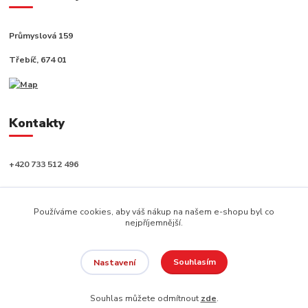
Průmyslová 159
Třebíč, 674 01
Kontakty
+420 733 512 496
info@capushop.cz
Používáme cookies, aby váš nákup na našem e-shopu byl co
nejpříjemnější.
Souhlasím
Nastavení
Copyright © 2020, CAPU s.r.o. Všechna práva vyhrazena.
Souhlas můžete odmítnout
zde
.
Vytvořeno na
Eshop-rychle.cz