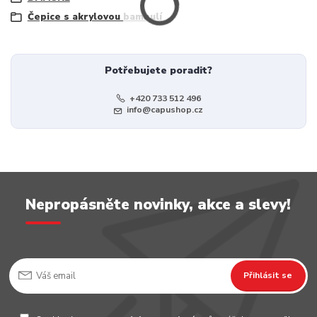
Čepice s akrylovou bambulí
Potřebujete poradit?
+420 733 512 496
info@capushop.cz
Nepropásněte novinky, akce a slevy!
Přihlásit se