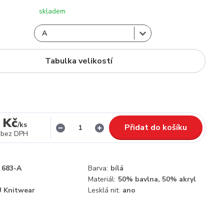
skladem
Tabulka velikostí
 Kč
/
ks
Přidat do košíku
bez DPH
683-A
Barva:
bílá
Materiál:
50% bavlna, 50% akryl
 Knitwear
Lesklá nit:
ano