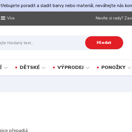
řebujete poradit a sladit barvy nebo materiál, neváhejte nás ko
Nevíte si rady? Zav
Více
Hledat
É
DĚTSKÉ
VÝPRODEJ
PONOŽKY