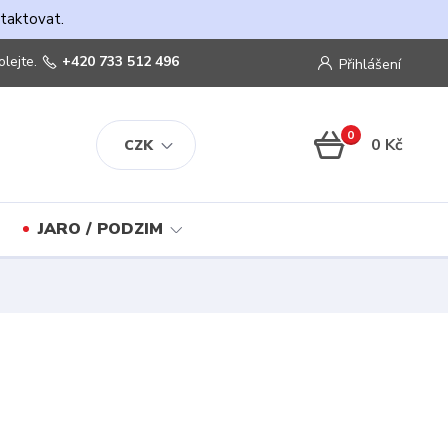
ntaktovat.
olejte.
+420 733 512 496
Přihlášení
0
0 Kč
CZK
JARO / PODZIM