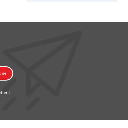
t se
tteru.