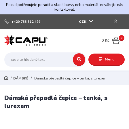
Pokud potřebujete poradit a sladit barvy nebo materiál, neváhejte nás
kontaktovat.
CZK
+420 733 512 496
0
0 Kč
Menu
DÁMSKÉ
Dámská přepadlá čepice – tenká, s lurexem
Dámská přepadlá čepice – tenká, s
lurexem