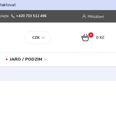
ntaktovat.
olejte.
+420 733 512 496
Přihlášení
0
0 Kč
CZK
JARO / PODZIM