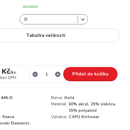
skladem
Tabulka velikostí
 Kč
/
ks
Přidat do košíku
bez DPH
446-D
Barva:
žlutá
Materiál:
60% akryl, 25% viskóza,
15% polyamid
:
fleece
Výrobce:
CAPU Knitwear
ovski Elements