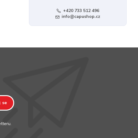
+420 733 512 496
info@capushop.cz
t se
tteru.