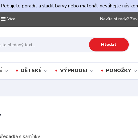
řebujete poradit a sladit barvy nebo materiál, neváhejte nás ko
Nevíte si rady? Zav
Více
Hledat
É
DĚTSKÉ
VÝPRODEJ
PONOŽKY
y