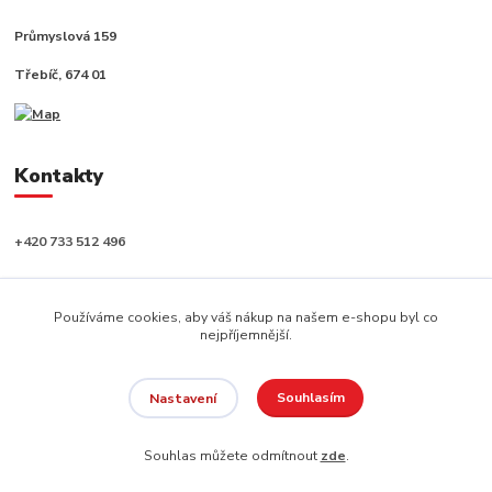
Průmyslová 159
Třebíč, 674 01
Kontakty
+420 733 512 496
info@capushop.cz
Používáme cookies, aby váš nákup na našem e-shopu byl co
nejpříjemnější.
Souhlasím
Nastavení
Copyright © 2020, CAPU s.r.o. Všechna práva vyhrazena.
Souhlas můžete odmítnout
zde
.
Vytvořeno na
Eshop-rychle.cz