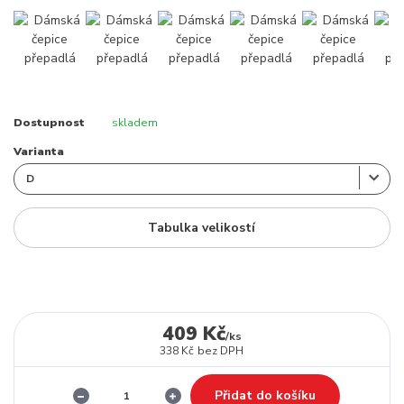
Dostupnost
skladem
Varianta
Tabulka velikostí
409 Kč
/
ks
338 Kč
bez DPH
Přidat do košíku