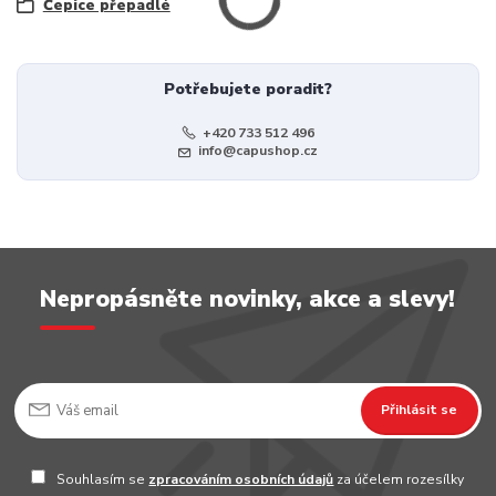
Čepice přepadlé
Potřebujete poradit?
+420 733 512 496
info@capushop.cz
Nepropásněte novinky, akce a slevy!
Přihlásit se
Souhlasím se
zpracováním osobních údajů
za účelem rozesílky