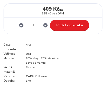
409 Kč
/
ks
338 Kč
bez DPH
Přidat do košíku
Číslo
443
produktu:
Velikost:
UNI
Materiál:
60% akryl, 25% viskóza,
15% polyamid
Vnitřní
fleece
materiál:
Výrobce:
CAPU Knitwear
Ozdoba:
ano