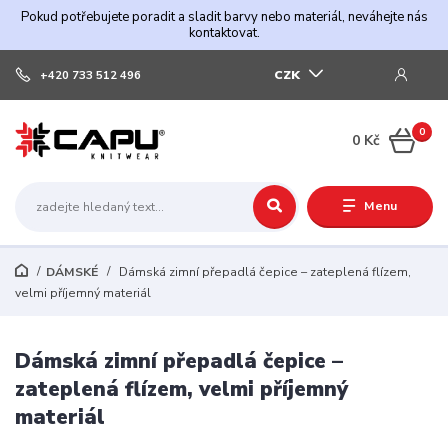
Pokud potřebujete poradit a sladit barvy nebo materiál, neváhejte nás
kontaktovat.
CZK
+420 733 512 496
0
0 Kč
Menu
DÁMSKÉ
Dámská zimní přepadlá čepice – zateplená flízem,
velmi příjemný materiál
Dámská zimní přepadlá čepice –
zateplená flízem, velmi příjemný
materiál