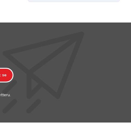
t se
tteru.