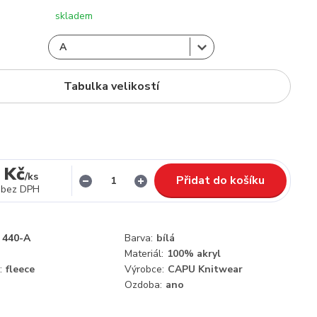
skladem
Tabulka velikostí
 Kč
/
ks
Přidat do košíku
bez DPH
440-A
Barva:
bílá
Materiál:
100% akryl
:
fleece
Výrobce:
CAPU Knitwear
Ozdoba:
ano