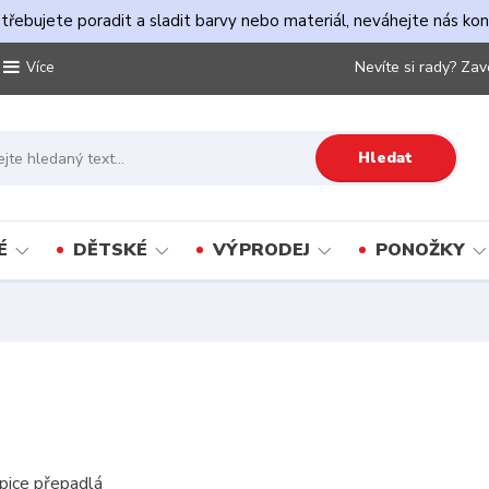
řebujete poradit a sladit barvy nebo materiál, neváhejte nás ko
Nevíte si rady? Zav
Více
Hledat
É
DĚTSKÉ
VÝPRODEJ
PONOŽKY