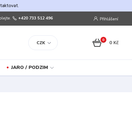
ntaktovat.
olejte.
+420 733 512 496
Přihlášení
0
0 Kč
CZK
JARO / PODZIM