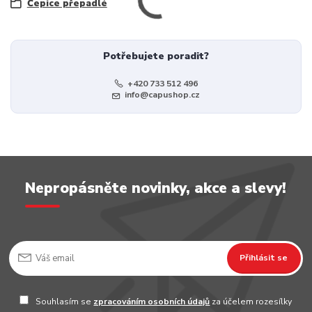
Čepice přepadlé
Potřebujete poradit?
+420 733 512 496
info@capushop.cz
Nepropásněte novinky, akce a slevy!
Přihlásit se
Souhlasím se
zpracováním osobních údajů
za účelem rozesílky