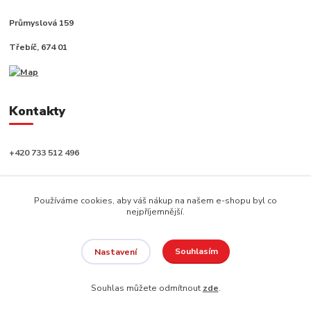
Průmyslová 159
Třebíč, 674 01
Kontakty
+420 733 512 496
info@capushop.cz
Používáme cookies, aby váš nákup na našem e-shopu byl co
nejpříjemnější.
Souhlasím
Nastavení
Copyright © 2020, CAPU s.r.o. Všechna práva vyhrazena.
Souhlas můžete odmítnout
zde
.
Vytvořeno na
Eshop-rychle.cz