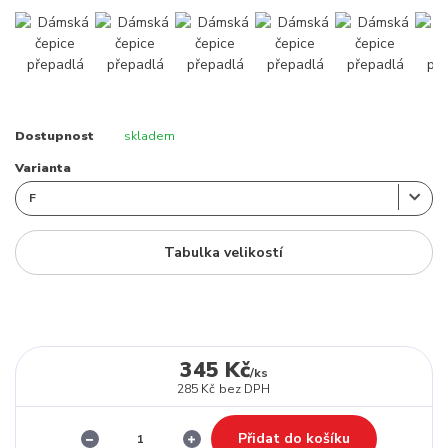
Dostupnost
skladem
Varianta
Tabulka velikostí
345 Kč
/
ks
285 Kč
bez DPH
Přidat do košíku