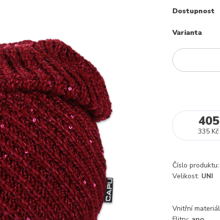
Dostupnost
Varianta
405
335 Kč
Číslo produktu:
Velikost:
UNI
Vnitřní materiál
Flitry:
ano