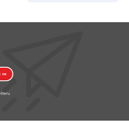
t se
tteru.