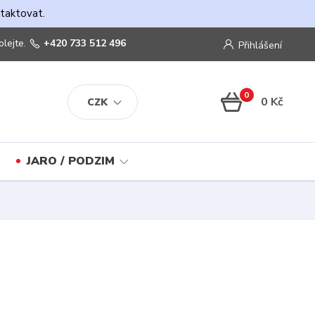
ntaktovat.
olejte.
+420 733 512 496
Přihlášení
0
0 Kč
CZK
JARO / PODZIM