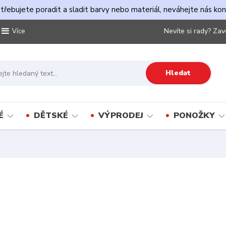
řebujete poradit a sladit barvy nebo materiál, neváhejte nás ko
Nevíte si rady? Zav
Více
Hledat
É
DĚTSKÉ
VÝPRODEJ
PONOŽKY