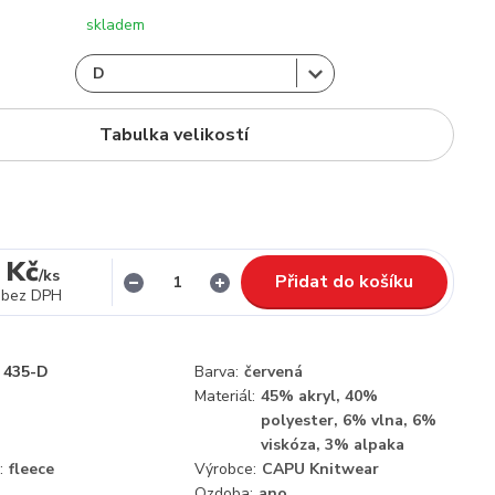
skladem
Tabulka velikostí
 Kč
/
ks
Přidat do košíku
bez DPH
435-D
Barva:
červená
Materiál:
45% akryl, 40%
polyester, 6% vlna, 6%
viskóza, 3% alpaka
:
fleece
Výrobce:
CAPU Knitwear
Ozdoba:
ano