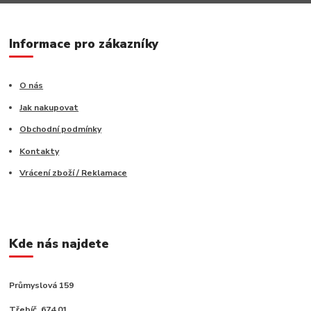
Informace pro zákazníky
O nás
Jak nakupovat
Obchodní podmínky
Kontakty
Vrácení zboží / Reklamace
Kde nás najdete
Průmyslová 159
Třebíč, 674 01