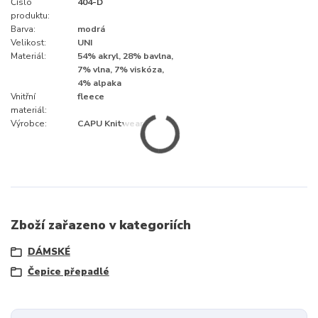
Číslo
404-D
produktu:
Barva:
modrá
Velikost:
UNI
Materiál:
54% akryl, 28% bavlna,
7% vlna, 7% viskóza,
4% alpaka
Vnitřní
fleece
materiál:
Výrobce:
CAPU Knitwear
Zboží zařazeno v kategoriích
DÁMSKÉ
Čepice přepadlé