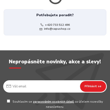
Potřebujete poradit?
+420 733 512 496
info@capushop.cz
Nepropásněte novinky, akce a slevy!
Přihlásit se
Souhlasím se
zpracováním osobních údajů
za účelem rozesílky
newsletteru.