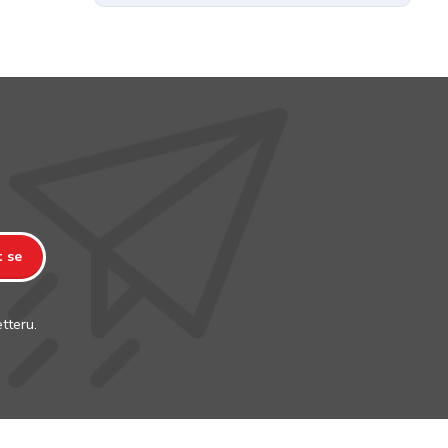
t se
tteru.