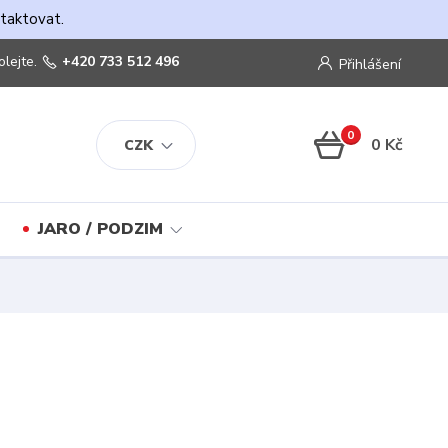
ntaktovat.
olejte.
+420 733 512 496
Přihlášení
0
0 Kč
CZK
JARO / PODZIM