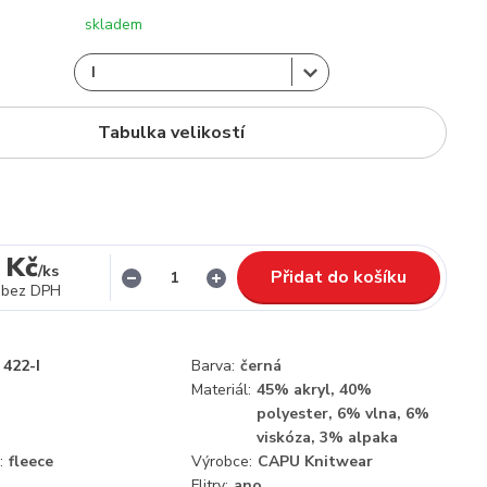
skladem
Tabulka velikostí
 Kč
/
ks
Přidat do košíku
bez DPH
422-I
Barva:
černá
Materiál:
45% akryl, 40%
polyester, 6% vlna, 6%
viskóza, 3% alpaka
:
fleece
Výrobce:
CAPU Knitwear
Flitry:
ano