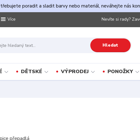
řebujete poradit a sladit barvy nebo materiál, neváhejte nás ko
Nevíte si rady? Zav
Více
Hledat
É
DĚTSKÉ
VÝPRODEJ
PONOŽKY