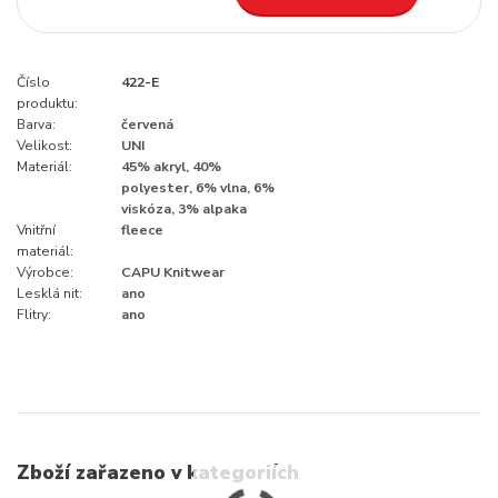
Číslo
422-E
produktu:
Barva:
červená
Velikost:
UNI
Materiál:
45% akryl, 40%
polyester, 6% vlna, 6%
viskóza, 3% alpaka
Vnitřní
fleece
materiál:
Výrobce:
CAPU Knitwear
Lesklá nit:
ano
Flitry:
ano
Zboží zařazeno v kategoriích