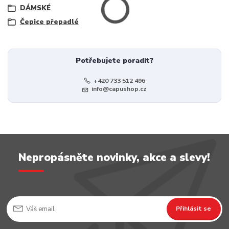
DÁMSKÉ
Čepice přepadlé
Potřebujete poradit?
+420 733 512 496
info@capushop.cz
Nepropásněte novinky, akce a slevy!
Přihlásit se