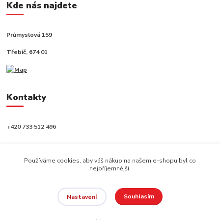
Kde nás najdete
Průmyslová 159
Třebíč, 674 01
Kontakty
+420 733 512 496
info@capushop.cz
Používáme cookies, aby váš nákup na našem e-shopu byl co
nejpříjemnější.
Souhlasím
Nastavení
Copyright © 2020, CAPU s.r.o. Všechna práva vyhrazena.