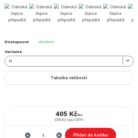
Dostupnost
skladem
Varianta
Tabulka velikostí
405 Kč
/
ks
335 Kč
bez DPH
Přidat do košíku