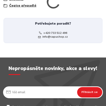
Čepice přepadlé
Potřebujete poradit?
+420 733 512 496
info@capushop.cz
Nepropásněte novinky, akce a slevy!
Přihlásit se