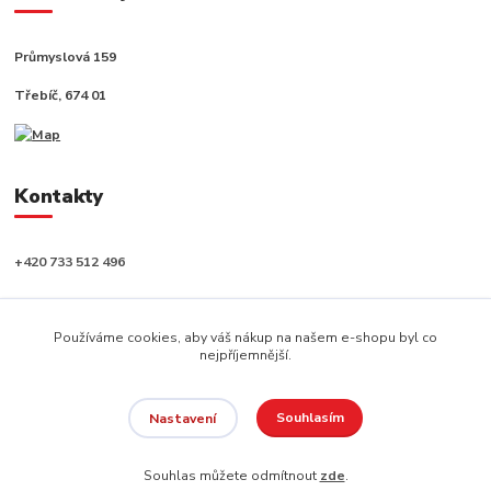
Průmyslová 159
Třebíč, 674 01
Kontakty
+420 733 512 496
info@capushop.cz
Používáme cookies, aby váš nákup na našem e-shopu byl co
nejpříjemnější.
Souhlasím
Nastavení
Copyright © 2020, CAPU s.r.o. Všechna práva vyhrazena.
Souhlas můžete odmítnout
zde
.
Vytvořeno na
Eshop-rychle.cz