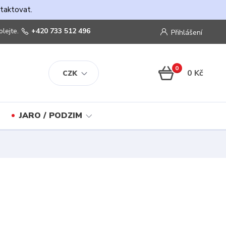
ntaktovat.
olejte.
+420 733 512 496
Přihlášení
0
0 Kč
CZK
JARO / PODZIM