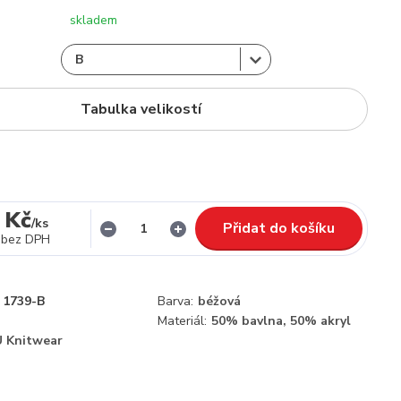
skladem
Tabulka velikostí
 Kč
/
ks
Přidat do košíku
bez DPH
1739-B
Barva:
béžová
Materiál:
50% bavlna, 50% akryl
 Knitwear