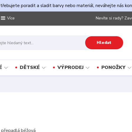
řebujete poradit a sladit barvy nebo materiál, neváhejte nás ko
Nevíte si rady? Zav
Více
Hledat
É
DĚTSKÉ
VÝPRODEJ
PONOŽKY