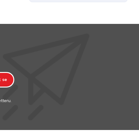
t se
tteru.