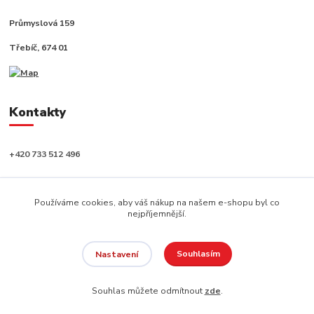
Průmyslová 159
Třebíč, 674 01
Kontakty
+420 733 512 496
info@capushop.cz
Používáme cookies, aby váš nákup na našem e-shopu byl co
nejpříjemnější.
Souhlasím
Nastavení
Copyright © 2020, CAPU s.r.o. Všechna práva vyhrazena.
Souhlas můžete odmítnout
zde
.
Vytvořeno na
Eshop-rychle.cz