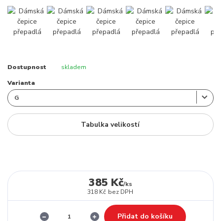
Dostupnost
skladem
Varianta
Tabulka velikostí
385 Kč
/
ks
318 Kč
bez DPH
Přidat do košíku