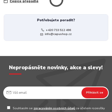
Čepice přepadlé
Potřebujete poradit?
+420 733 512 496
info@capushop.cz
Nepropásněte novinky, akce a slevy!
Přihlásit se
Souhlasím se
zpracováním osobních údajů
za účelem rozesílky