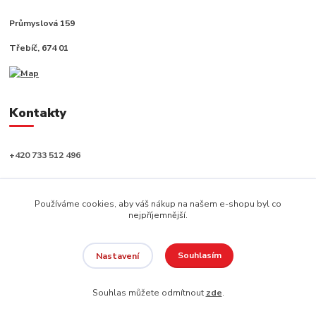
Průmyslová 159
Třebíč, 674 01
Kontakty
+420 733 512 496
info@capushop.cz
Používáme cookies, aby váš nákup na našem e-shopu byl co
nejpříjemnější.
Souhlasím
Nastavení
Copyright © 2020, CAPU s.r.o. Všechna práva vyhrazena.
Souhlas můžete odmítnout
zde
.
Vytvořeno na
Eshop-rychle.cz