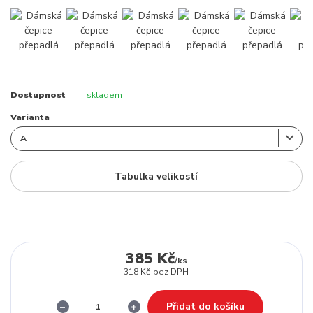
Dostupnost
skladem
Varianta
Tabulka velikostí
385 Kč
/
ks
318 Kč
bez DPH
Přidat do košíku