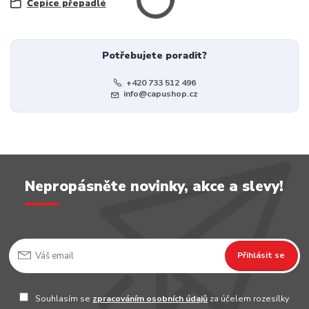
Čepice přepadlé
Potřebujete poradit?
+420 733 512 496
info@capushop.cz
Nepropásněte novinky, akce a slevy!
Přihlásit se
Souhlasím se
zpracováním osobních údajů
za účelem rozesílky