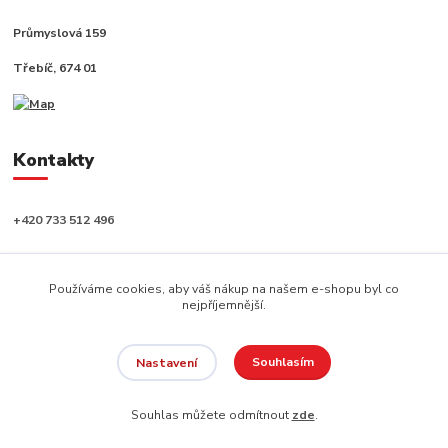
Průmyslová 159
Třebíč, 674 01
Kontakty
+420 733 512 496
info@capushop.cz
Používáme cookies, aby váš nákup na našem e-shopu byl co
nejpříjemnější.
Souhlasím
Nastavení
Copyright © 2020, CAPU s.r.o. Všechna práva vyhrazena.
Souhlas můžete odmítnout
zde
.
Vytvořeno na
Eshop-rychle.cz