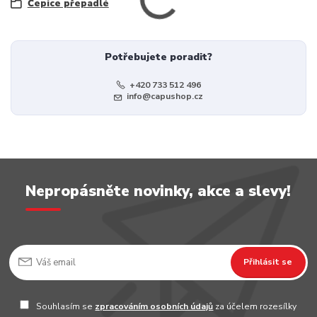
Čepice přepadlé
Potřebujete poradit?
+420 733 512 496
info@capushop.cz
Nepropásněte novinky, akce a slevy!
Přihlásit se
Souhlasím se
zpracováním osobních údajů
za účelem rozesílky