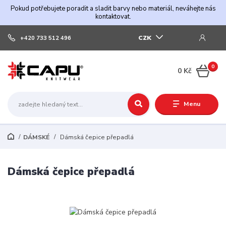
Pokud potřebujete poradit a sladit barvy nebo materiál, neváhejte nás
kontaktovat.
CZK
+420 733 512 496
0
0 Kč
Menu
DÁMSKÉ
Dámská čepice přepadlá
Dámská čepice přepadlá