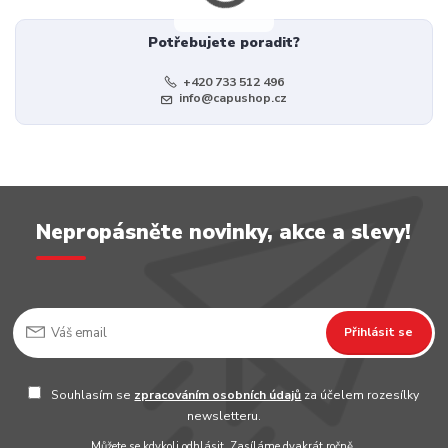
Potřebujete poradit?
+420 733 512 496
info@capushop.cz
Nepropásněte novinky, akce a slevy!
Přihlásit se
Souhlasím se
zpracováním osobních údajů
za účelem rozesílky
newsletteru.
Můžete se kdykoli odhlásit. Zasíláme dvakrát ročně.