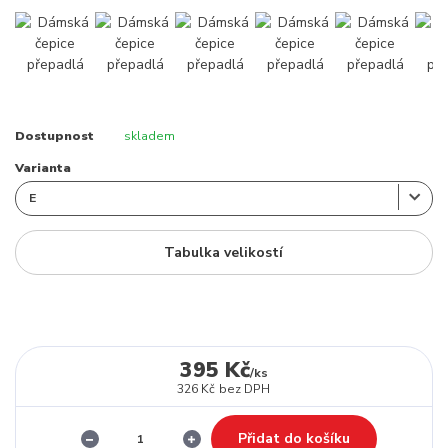
Dostupnost
skladem
Varianta
Tabulka velikostí
395 Kč
/
ks
326 Kč
bez DPH
Přidat do košíku