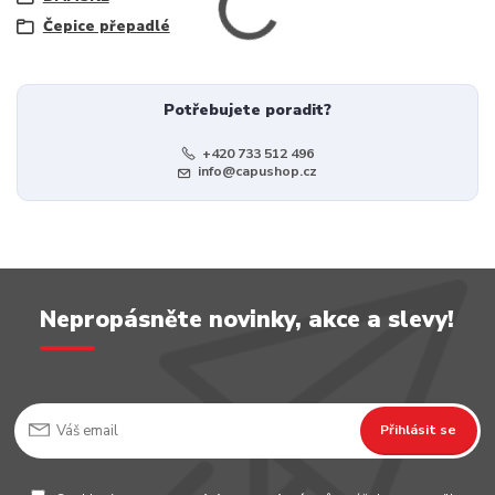
Čepice přepadlé
Potřebujete poradit?
+420 733 512 496
info@capushop.cz
Nepropásněte novinky, akce a slevy!
Přihlásit se