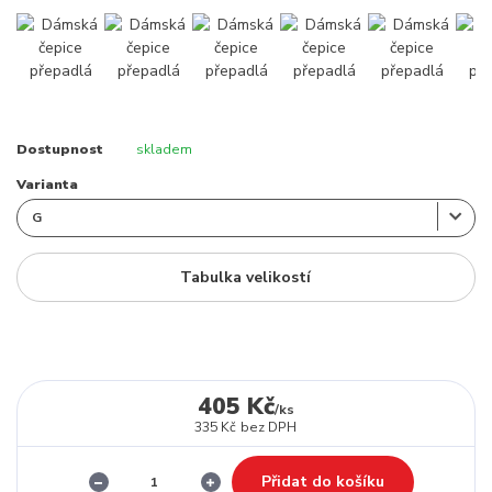
Dostupnost
skladem
Varianta
Tabulka velikostí
405 Kč
/
ks
335 Kč
bez DPH
Přidat do košíku