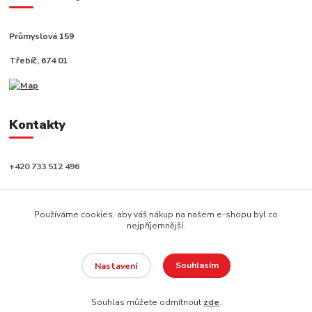
Průmyslová 159
Třebíč, 674 01
Kontakty
+420 733 512 496
info@capushop.cz
Používáme cookies, aby váš nákup na našem e-shopu byl co
nejpříjemnější.
Souhlasím
Nastavení
Copyright © 2020, CAPU s.r.o. Všechna práva vyhrazena.
Souhlas můžete odmítnout
zde
.
Vytvořeno na
Eshop-rychle.cz