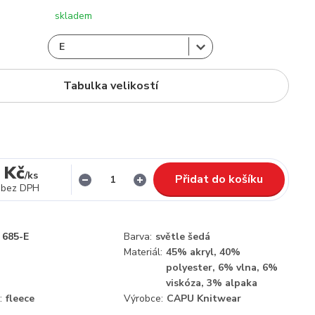
skladem
Tabulka velikostí
 Kč
/
ks
Přidat do košíku
bez DPH
685-E
Barva:
světle šedá
Materiál:
45% akryl, 40%
polyester, 6% vlna, 6%
viskóza, 3% alpaka
:
fleece
Výrobce:
CAPU Knitwear