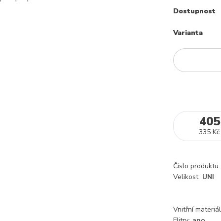
Dostupnost
Varianta
405
335 Kč
Číslo produktu:
Velikost:
UNI
Vnitřní materiál
Flitry:
ano