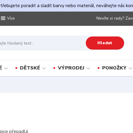
řebujete poradit a sladit barvy nebo materiál, neváhejte nás ko
Nevíte si rady? Zav
Více
Hledat
É
DĚTSKÉ
VÝPRODEJ
PONOŽKY