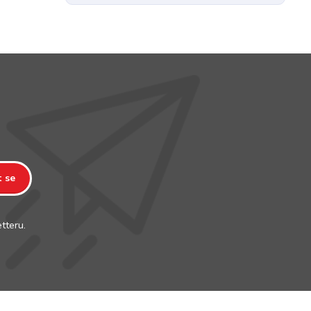
t se
tteru.