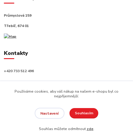
Průmyslová 159
Třebíč, 674 01
Kontakty
+420 733 512 496
info@capushop.cz
Používáme cookies, aby váš nákup na našem e-shopu byl co
nejpříjemnější.
Souhlasím
Nastavení
Copyright © 2020, CAPU s.r.o. Všechna práva vyhrazena.
Souhlas můžete odmítnout
zde
.
Vytvořeno na
Eshop-rychle.cz