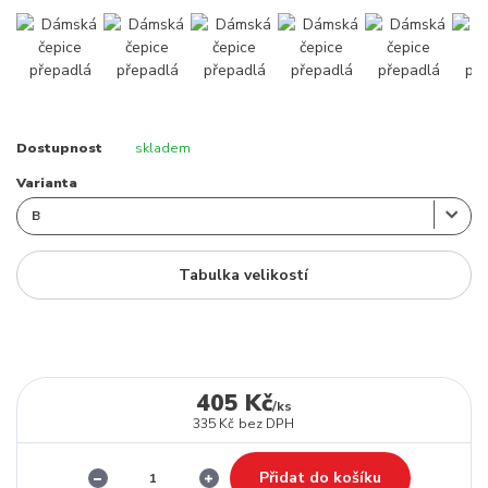
Dostupnost
skladem
Varianta
Tabulka velikostí
405 Kč
/
ks
335 Kč
bez DPH
Přidat do košíku