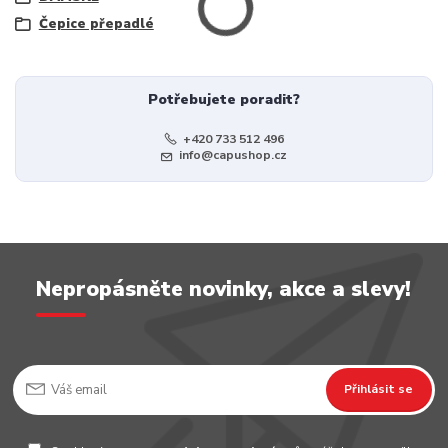
Čepice přepadlé
Potřebujete poradit?
+420 733 512 496
info@capushop.cz
Nepropásněte novinky, akce a slevy!
Přihlásit se