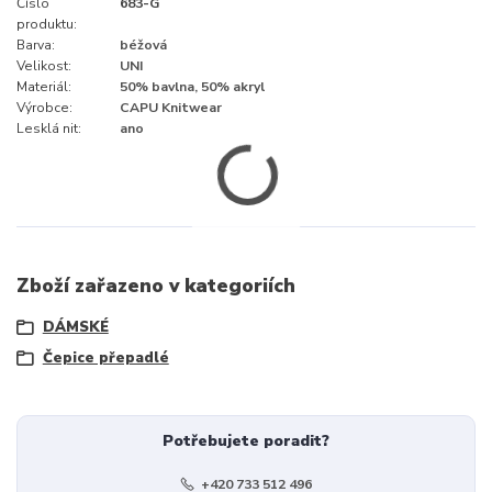
Číslo
683-G
produktu:
Barva:
béžová
Velikost:
UNI
Materiál:
50% bavlna, 50% akryl
Výrobce:
CAPU Knitwear
Lesklá nit:
ano
Zboží zařazeno v kategoriích
DÁMSKÉ
Čepice přepadlé
Potřebujete poradit?
+420 733 512 496