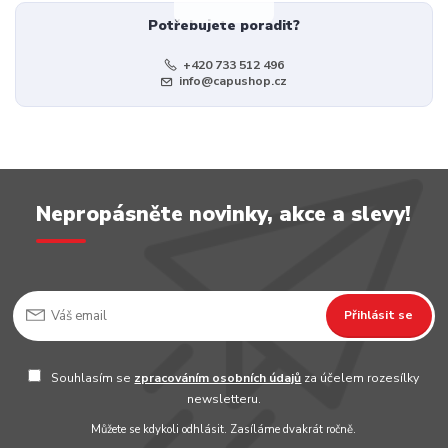
Potřebujete poradit?
+420 733 512 496
info@capushop.cz
Nepropásněte novinky, akce a slevy!
Přihlásit se
Souhlasím se
zpracováním osobních údajů
za účelem rozesílky
newsletteru.
Můžete se kdykoli odhlásit. Zasíláme dvakrát ročně.