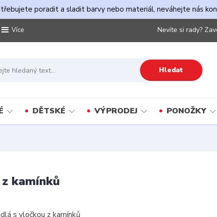
řebujete poradit a sladit barvy nebo materiál, neváhejte nás ko
Nevíte si rady? Zav
Více
Hledat
É
DĚTSKÉ
VÝPRODEJ
PONOŽKY
 z kamínků