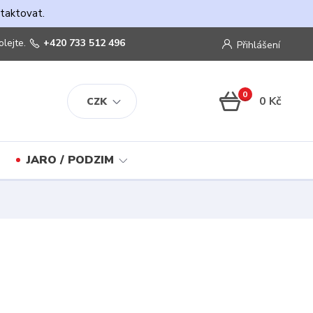
ntaktovat.
olejte.
+420 733 512 496
Přihlášení
0
0 Kč
CZK
JARO / PODZIM