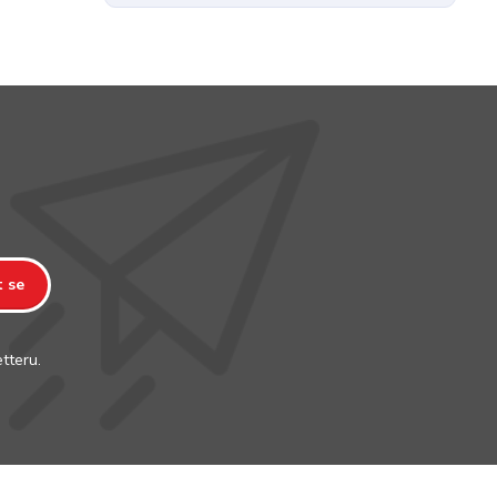
t se
tteru.