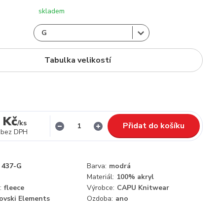
skladem
Tabulka velikostí
 Kč
/
ks
Přidat do košíku
bez DPH
437-G
Barva:
modrá
Materiál:
100% akryl
:
fleece
Výrobce:
CAPU Knitwear
ovski Elements
Ozdoba:
ano