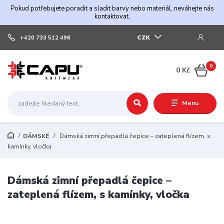
Pokud potřebujete poradit a sladit barvy nebo materiál, neváhejte nás
kontaktovat.
CZK
+420 733 512 496
0
0 Kč
Menu
DÁMSKÉ
Dámská zimní přepadlá čepice – zateplená flízem, s
kamínky, vločka
Dámská zimní přepadlá čepice –
zateplená flízem, s kamínky, vločka