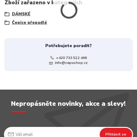
Zboží zařazeno v kategoriích
DÁMSKÉ
Čepice přepadlé
Potřebujete poradit?
+420 733 512 496
info@capushop.cz
Nepropásněte novinky, akce a slevy!
Přihlásit se