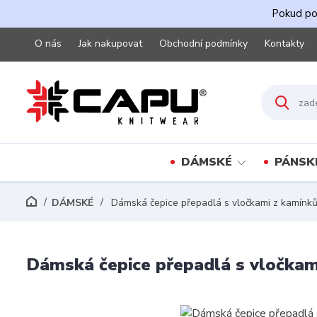
Pokud pot
O nás
Jak nakupovat
Obchodní podmínky
Kontakty
DÁMSKÉ
PÁNSK
DÁMSKÉ
Dámská čepice přepadlá s vločkami z kamínk
Dámská čepice přepadlá s vločka