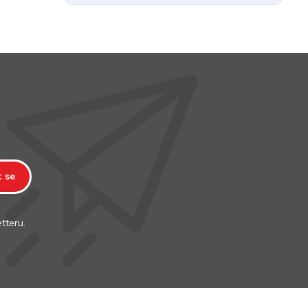
t se
tteru.