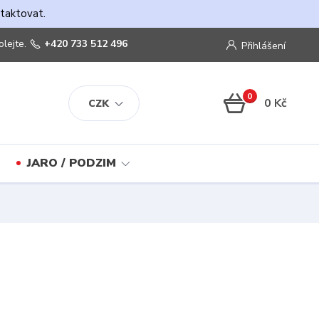
ntaktovat.
olejte.
+420 733 512 496
Přihlášení
0
0 Kč
CZK
JARO / PODZIM