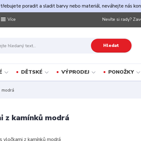
řebujete poradit a sladit barvy nebo materiál, neváhejte nás ko
Nevíte si rady? Zav
Více
Hledat
É
DĚTSKÉ
VÝPRODEJ
PONOŽKY
ů modrá
mi z kamínků modrá