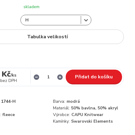
skladem
Tabulka velikostí
 Kč
/
ks
Přidat do košíku
bez DPH
1744-H
Barva:
modrá
Materiál:
50% bavlna, 50% akryl
:
fleece
Výrobce:
CAPU Knitwear
Kamínky:
Swarovski Elements