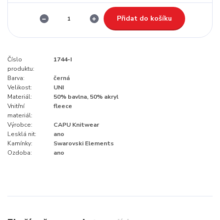
Přidat do košíku
Číslo
1744-I
produktu:
Barva:
černá
Velikost:
UNI
Materiál:
50% bavlna, 50% akryl
Vnitřní
fleece
materiál:
Výrobce:
CAPU Knitwear
Lesklá nit:
ano
Kamínky:
Swarovski Elements
Ozdoba:
ano