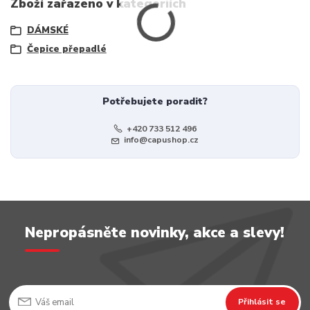
Zboží zařazeno v kategoriích
DÁMSKÉ
Čepice přepadlé
Potřebujete poradit?
+420 733 512 496
info@capushop.cz
Nepropásněte novinky, akce a slevy!
Přihlásit se