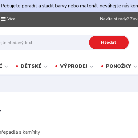
řebujete poradit a sladit barvy nebo materiál, neváhejte nás ko
Nevíte si rady? Zav
Více
Hledat
É
DĚTSKÉ
VÝPRODEJ
PONOŽKY
y