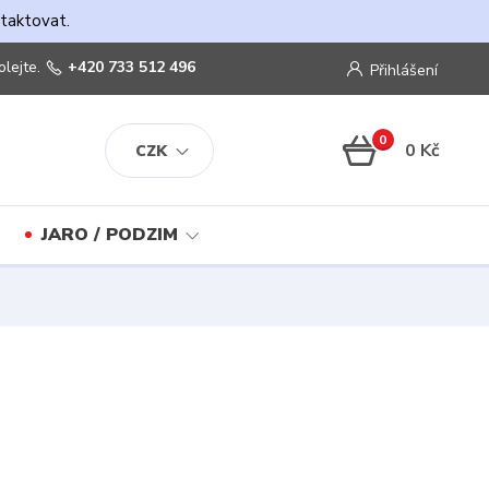
ntaktovat.
olejte.
+420 733 512 496
Přihlášení
0
0 Kč
CZK
JARO / PODZIM