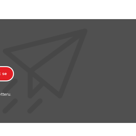
t se
tteru.