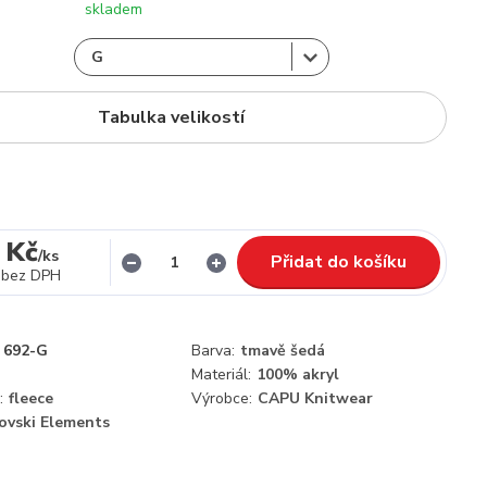
skladem
Tabulka velikostí
 Kč
/
ks
Přidat do košíku
bez DPH
692-G
Barva:
tmavě šedá
Materiál:
100% akryl
:
fleece
Výrobce:
CAPU Knitwear
ovski Elements