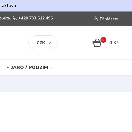
ntaktovat.
olejte.
+420 733 512 496
Přihlášení
0
0 Kč
CZK
JARO / PODZIM