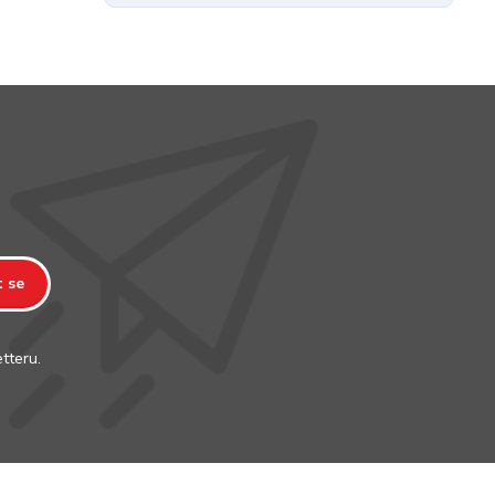
t se
tteru.