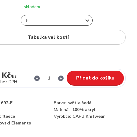
skladem
Tabulka velikostí
 Kč
/
ks
Přidat do košíku
bez DPH
692-F
Barva:
světle šedá
Materiál:
100% akryl
:
fleece
Výrobce:
CAPU Knitwear
ovski Elements