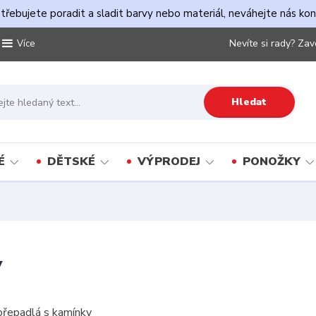
řebujete poradit a sladit barvy nebo materiál, neváhejte nás ko
Nevíte si rady? Zav
Více
Hledat
É
DĚTSKÉ
VÝPRODEJ
PONOŽKY
y