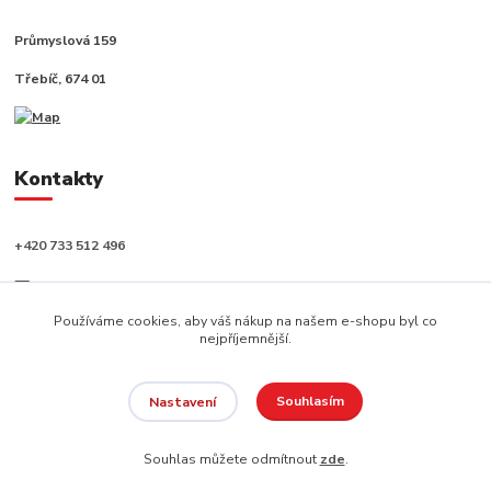
Průmyslová 159
Třebíč, 674 01
Kontakty
+420 733 512 496
info@capushop.cz
Používáme cookies, aby váš nákup na našem e-shopu byl co
nejpříjemnější.
Souhlasím
Nastavení
Copyright © 2020, CAPU s.r.o. Všechna práva vyhrazena.
Souhlas můžete odmítnout
zde
.
Vytvořeno na
Eshop-rychle.cz