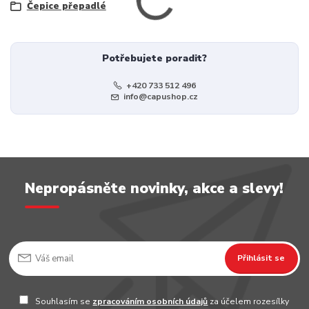
Čepice přepadlé
Potřebujete poradit?
+420 733 512 496
info@capushop.cz
Nepropásněte novinky, akce a slevy!
Přihlásit se
Souhlasím se
zpracováním osobních údajů
za účelem rozesílky