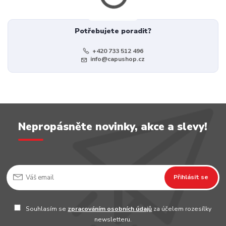
Potřebujete poradit?
+420 733 512 496
info@capushop.cz
Nepropásněte novinky, akce a slevy!
Přihlásit se
Souhlasím se
zpracováním osobních údajů
za účelem rozesílky
newsletteru.