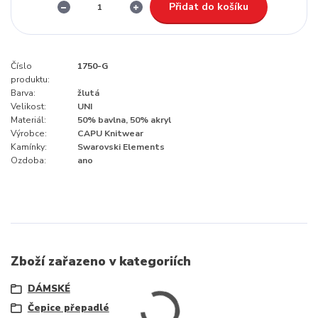
Přidat do košíku
Číslo
1750-G
produktu:
Barva:
žlutá
Velikost:
UNI
Materiál:
50% bavlna, 50% akryl
Výrobce:
CAPU Knitwear
Kamínky:
Swarovski Elements
Ozdoba:
ano
Zboží zařazeno v kategoriích
DÁMSKÉ
Čepice přepadlé