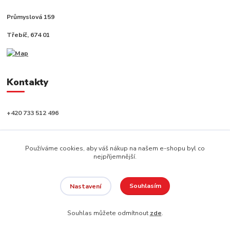
Průmyslová 159
Třebíč, 674 01
Kontakty
+420 733 512 496
info@capushop.cz
Používáme cookies, aby váš nákup na našem e-shopu byl co
nejpříjemnější.
Souhlasím
Nastavení
Copyright © 2020, CAPU s.r.o. Všechna práva vyhrazena.
Souhlas můžete odmítnout
zde
.
Vytvořeno na
Eshop-rychle.cz