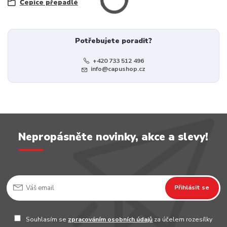
Čepice přepadlé
Potřebujete poradit?
+420 733 512 496
info@capushop.cz
Nepropásněte novinky, akce a slevy!
Přihlásit se
Souhlasím se
zpracováním osobních údajů
za účelem rozesílky