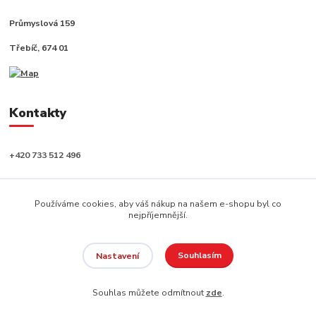
Průmyslová 159
Třebíč, 674 01
Kontakty
+420 733 512 496
info@capushop.cz
Používáme cookies, aby váš nákup na našem e-shopu byl co
nejpříjemnější.
Souhlasím
Nastavení
Copyright © 2020, CAPU s.r.o. Všechna práva vyhrazena.
Souhlas můžete odmítnout
zde
.
Vytvořeno na
Eshop-rychle.cz