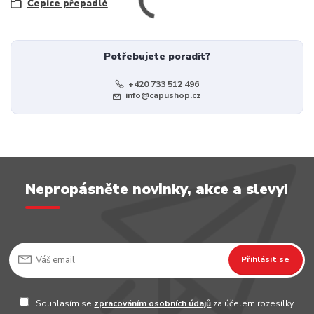
Čepice přepadlé
Potřebujete poradit?
+420 733 512 496
info@capushop.cz
Nepropásněte novinky, akce a slevy!
Přihlásit se
Souhlasím se
zpracováním osobních údajů
za účelem rozesílky