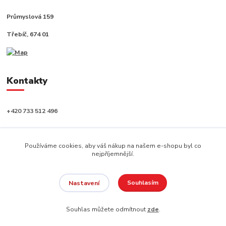
Průmyslová 159
Třebíč, 674 01
Kontakty
+420 733 512 496
info@capushop.cz
Používáme cookies, aby váš nákup na našem e-shopu byl co
nejpříjemnější.
Souhlasím
Nastavení
Copyright © 2020, CAPU s.r.o. Všechna práva vyhrazena.
Souhlas můžete odmítnout
zde
.
Vytvořeno na
Eshop-rychle.cz