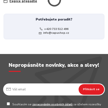
Čepice přepadlé
Potřebujete poradit?
+420 733 512 496
info@capushop.cz
Nepropásněte novinky, akce a slevy!
Přihlásit se
Souhlasím se
zpracováním osobních údajů
za účelem rozesílky