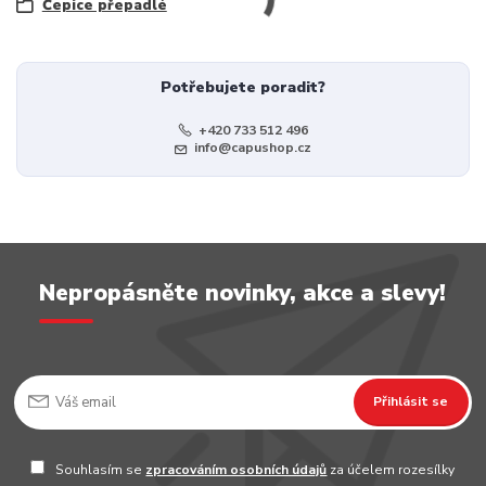
Čepice přepadlé
Potřebujete poradit?
+420 733 512 496
info@capushop.cz
Nepropásněte novinky, akce a slevy!
Přihlásit se
Souhlasím se
zpracováním osobních údajů
za účelem rozesílky