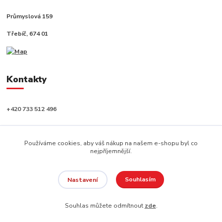
Průmyslová 159
Třebíč, 674 01
Kontakty
+420 733 512 496
info@capushop.cz
Používáme cookies, aby váš nákup na našem e-shopu byl co
nejpříjemnější.
Souhlasím
Nastavení
Copyright © 2020, CAPU s.r.o. Všechna práva vyhrazena.
Souhlas můžete odmítnout
zde
.
Vytvořeno na
Eshop-rychle.cz