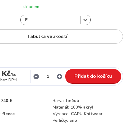
skladem
Tabulka velikostí
 Kč
/
ks
Přidat do košíku
bez DPH
740-E
Barva:
hnědá
Materiál:
100% akryl
:
fleece
Výrobce:
CAPU Knitwear
Perličky:
ano