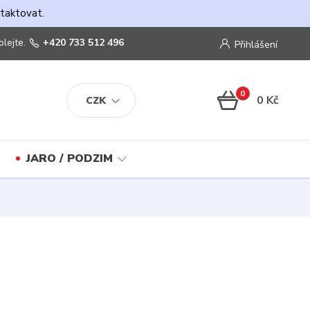
ntaktovat.
olejte.
+420 733 512 496
Přihlášení
0
0 Kč
CZK
JARO / PODZIM