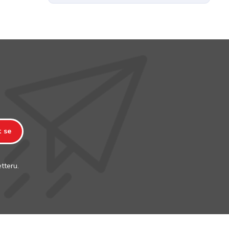
t se
tteru.