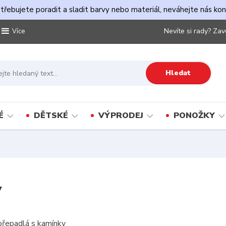
řebujete poradit a sladit barvy nebo materiál, neváhejte nás ko
Nevíte si rady? Zav
Více
Hledat
É
DĚTSKÉ
VÝPRODEJ
PONOŽKY
y