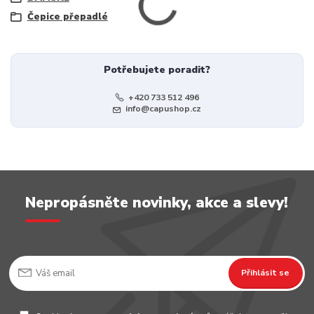
Čepice přepadlé
Potřebujete poradit?
+420 733 512 496
info@capushop.cz
Nepropásněte novinky, akce a slevy!
Přihlásit se