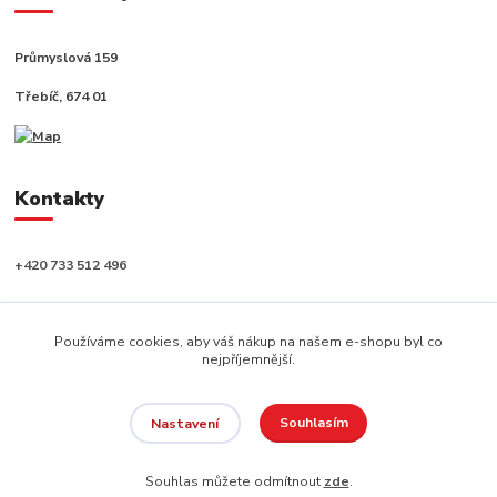
Průmyslová 159
Třebíč, 674 01
Kontakty
+420 733 512 496
info@capushop.cz
Používáme cookies, aby váš nákup na našem e-shopu byl co
nejpříjemnější.
Souhlasím
Nastavení
Copyright © 2020, CAPU s.r.o. Všechna práva vyhrazena.
Souhlas můžete odmítnout
zde
.
Vytvořeno na
Eshop-rychle.cz