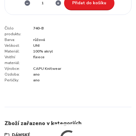
Přidat do košíku
Číslo
740-B
produktu:
Barva:
růžová
Velikost:
UNI
Materiál:
100% akryl
Vnitřní
fleece
materiál:
Výrobce:
CAPU Knitwear
Ozdoba:
ano
Perličky:
ano
Zboží zařazeno v kategoriích
DÁMSKÉ