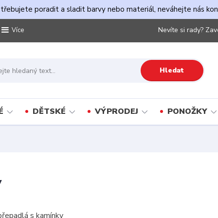
řebujete poradit a sladit barvy nebo materiál, neváhejte nás ko
Nevíte si rady? Zav
Více
Hledat
É
DĚTSKÉ
VÝPRODEJ
PONOŽKY
y