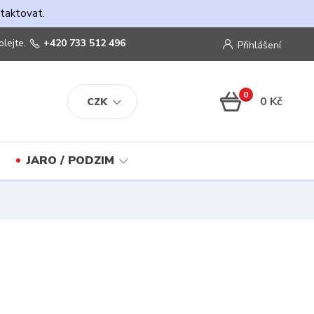
ntaktovat.
olejte.
+420 733 512 496
Přihlášení
0
0 Kč
CZK
JARO / PODZIM