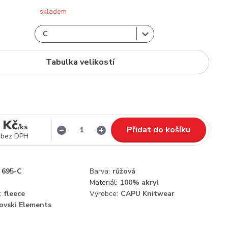
skladem
Tabulka velikostí
 Kč
/
ks
Přidat do košíku
bez DPH
695-C
Barva:
růžová
Materiál:
100% akryl
:
fleece
Výrobce:
CAPU Knitwear
ovski Elements