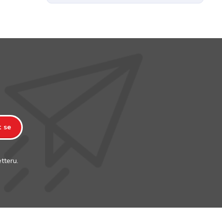
t se
tteru.