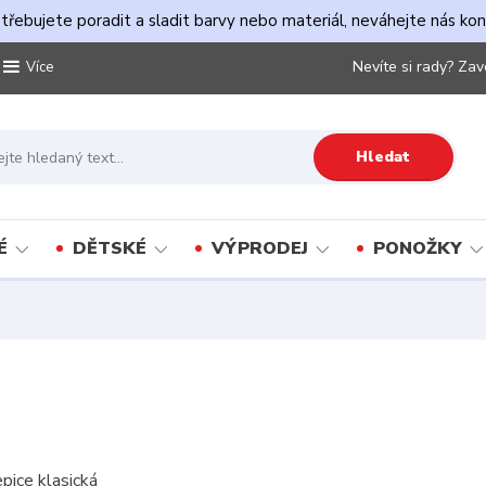
řebujete poradit a sladit barvy nebo materiál, neváhejte nás ko
Nevíte si rady? Zav
Více
Hledat
É
DĚTSKÉ
VÝPRODEJ
PONOŽKY