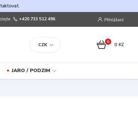
ntaktovat.
olejte.
+420 733 512 496
Přihlášení
0
0 Kč
CZK
JARO / PODZIM