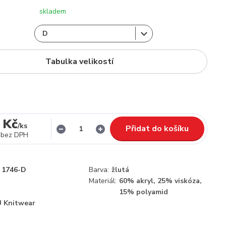
skladem
Tabulka velikostí
 Kč
/
ks
Přidat do košíku
bez DPH
1746-D
Barva:
žlutá
Materiál:
60% akryl, 25% viskóza,
15% polyamid
 Knitwear