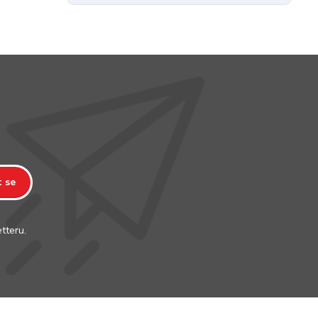
t se
tteru.