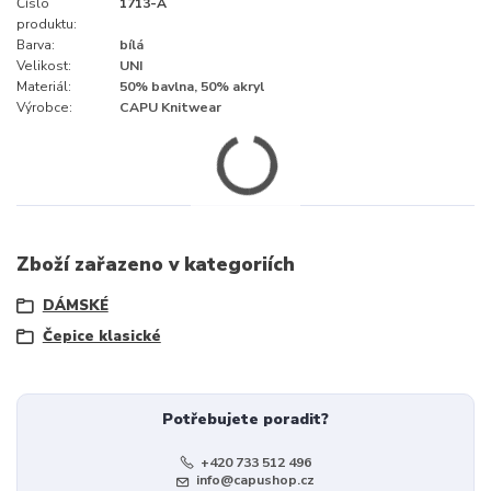
Číslo
1713-A
produktu:
Barva:
bílá
Velikost:
UNI
Materiál:
50% bavlna, 50% akryl
Výrobce:
CAPU Knitwear
Zboží zařazeno v kategoriích
DÁMSKÉ
Čepice klasické
Potřebujete poradit?
+420 733 512 496
info@capushop.cz